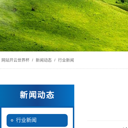
网站开云世界杯
/
新闻动态
/
行业新闻
新闻动态
行业新闻