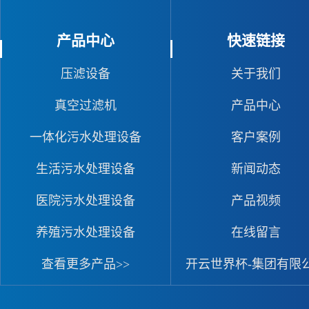
产品中心
快速链接
压滤设备
关于我们
真空过滤机
产品中心
一体化污水处理设备
客户案例
生活污水处理设备
新闻动态
医院污水处理设备
产品视频
养殖污水处理设备
在线留言
查看更多产品>>
开云世界杯-集团有限