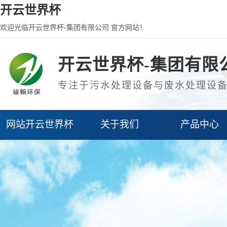
开云世界杯
欢迎光临开云世界杯-集团有限公司 官方网站！
开云世界杯-集团有限
专注于污水处理设备与废水处理设
网站开云世界杯
关于我们
产品中心