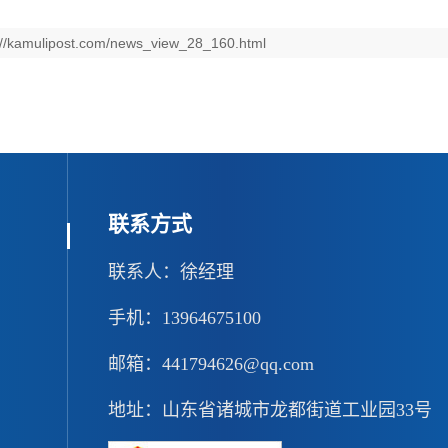
//kamulipost.com/news_view_28_160.html
联系方式
联系人：徐经理
手机：13964675100
邮箱：441794626@qq.com
地址：山东省诸城市龙都街道工业园33号