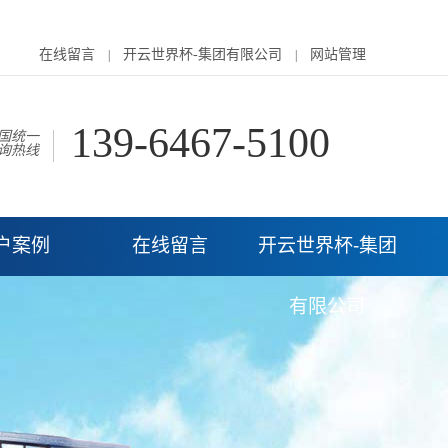
在线留言
开云世界杯-集团有限公司
网站管理
|
|
139-6467-5100
国统一
询热线
户案例
在线留言
开云世界杯-集团
有限公司