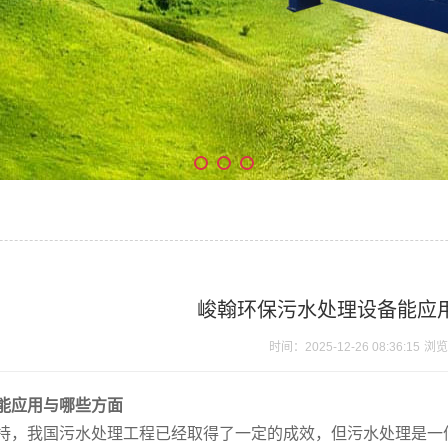
峻翰环保污水处理设备能应
时间：2025-12-26 08:36:15
浏览
能应用与哪些方面
持，我国污水处理工程已经取得了一定的成效，但污水处理是一