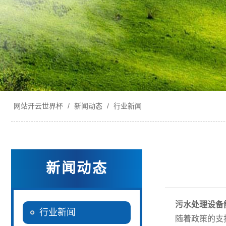
网站开云世界杯
/
新闻动态
/
行业新闻
新闻动态
污水处理设备
行业新闻
随着政策的支