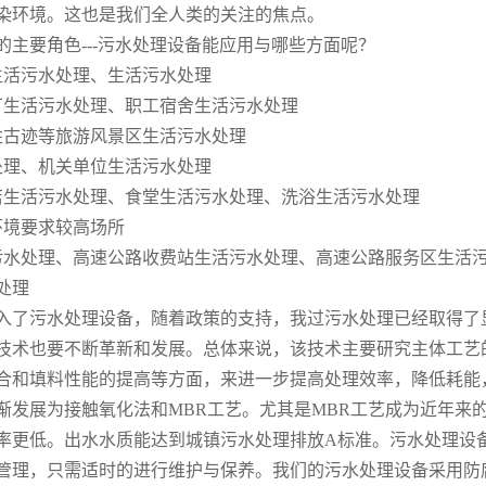
染环境。这也是我们全人类的关注的焦点。
的主要角色
---
污水处理设备能应用与哪些方面呢？
生活污水处理、生活污水处理
厂生活污水处理、职工宿舍生活污水处理
胜古迹等旅游风景区生活污水处理
处理、机关单位生活污水处理
店生活污水处理、食堂生活污水处理、洗浴生活污水处理
环境要求较高场所
污水处理、高速公路收费站生活污水处理、高速公路服务区生活污
处理
入了污水处理设备，随着政策的支持，我过污水处理已经取得了
技术也要不断革新和发展。总体来说，该技术主要研究主体工艺
合和填料性能的提高等方面，来进一步提高处理效率，降低耗能
渐发展为接触氧化法和
MBR
工艺。尤其是
MBR
工艺成为近年来
率更低。出水水质能达到城镇污水处理排放
A
标准。污水处理设
管理，只需适时的进行维护与保养。我们的污水处理设备采用防