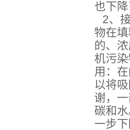
也下降
2、
物在填
的、浓
机污染
用：在
以将吸
谢，一
碳和水
一步下