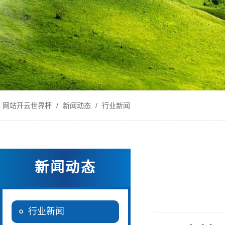
网站开云世界杯
/
新闻动态
/
行业新闻
新闻动态
行业新闻