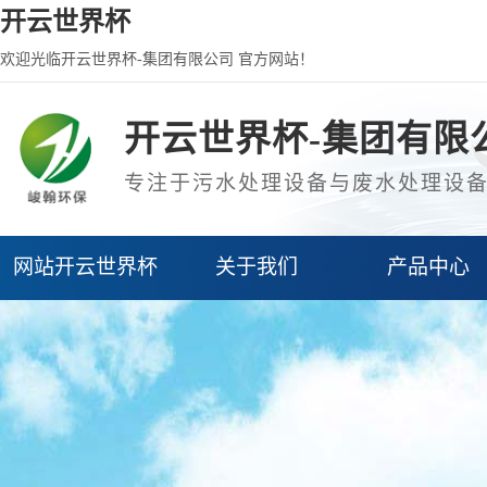
开云世界杯
欢迎光临开云世界杯-集团有限公司 官方网站！
开云世界杯-集团有限
专注于污水处理设备与废水处理设
网站开云世界杯
关于我们
产品中心