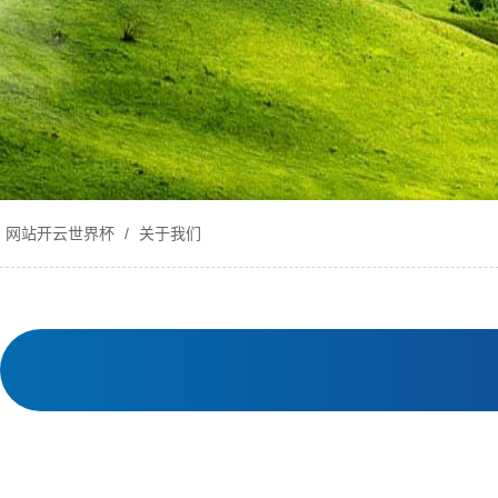
网站开云世界杯
/
关于我们