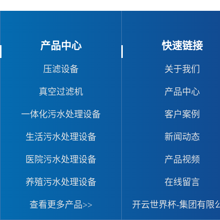
产品中心
快速链接
压滤设备
关于我们
真空过滤机
产品中心
一体化污水处理设备
客户案例
生活污水处理设备
新闻动态
医院污水处理设备
产品视频
养殖污水处理设备
在线留言
查看更多产品>>
开云世界杯-集团有限