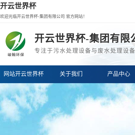
开云世界杯
欢迎光临开云世界杯-集团有限公司 官方网站！
开云世界杯-集团有限
专注于污水处理设备与废水处理设
网站开云世界杯
关于我们
产品中心