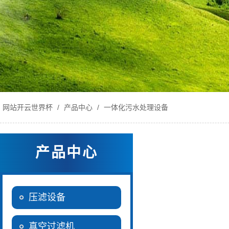
网站开云世界杯
/
产品中心
/
一体化污水处理设备
产品中心
压滤设备
真空过滤机