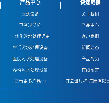
产品中心
快速链接
压滤设备
关于我们
真空过滤机
产品中心
一体化污水处理设备
客户案例
生活污水处理设备
新闻动态
医院污水处理设备
产品视频
养殖污水处理设备
在线留言
查看更多产品>>
开云世界杯-集团有限