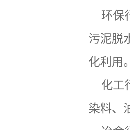
环保行
污泥脱
化利用
化工行
染料、