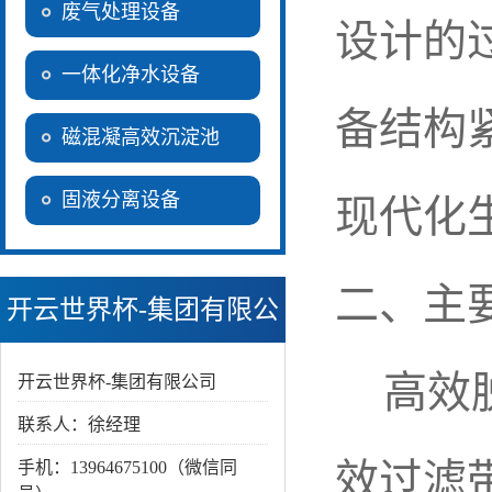
废气处理设备
设计的
一体化净水设备
备结构
磁混凝高效沉淀池
固液分离设备
现代化
二、主
开云世界杯-集团有限公
司
高效脱
开云世界杯-集团有限公司
联系人：徐经理
效过滤
手机：13964675100（微信同