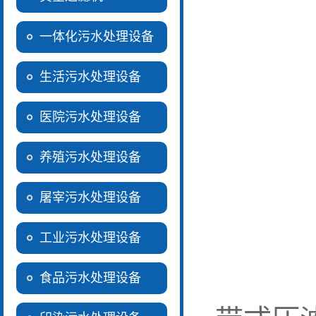
一体化污水处理设备
生活污水处理设备
医院污水处理设备
养殖污水处理设备
屠宰污水处理设备
工业污水处理设备
食品污水处理设备