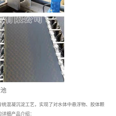
淀池
传统混凝沉淀工艺，实现了对水体中悬浮物、胶体颗
的详细产品介绍：