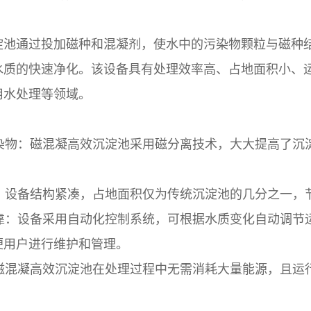
淀池通过投加磁种和混凝剂，使水中的污染物颗粒与磁种
水质的快速净化。该设备具有处理效率高、占地面积小、
用水处理等领域。
物：磁混凝高效沉淀池采用磁分离技术，大大提高了沉
设备结构紧凑，占地面积仅为传统沉淀池的几分之一，
：设备采用自动化控制系统，可根据水质变化自动调节
便用户进行维护和管理。
混凝高效沉淀池在处理过程中无需消耗大量能源，且运