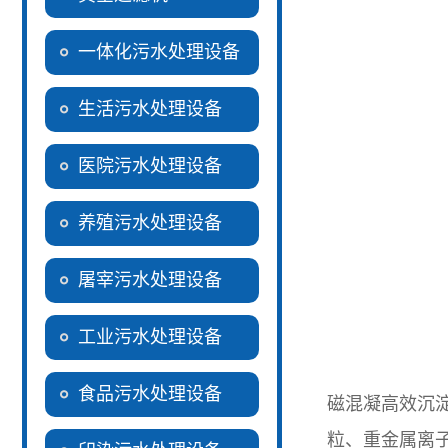
一体化污水处理设备
生活污水处理设备
医院污水处理设备
养殖污水处理设备
屠宰污水处理设备
工业污水处理设备
食品污水处理设备
磁混凝高效沉
粒、重金属离