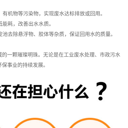
、有机物等污染物，实现废水达标排放或回用。
低能耗，改善出水水质。
淀池去除悬浮物、胶体等杂质，保证回用水的质量。
域的一颗璀璨明珠。无论是在工业废水处理、市政污水
环保事业的持续发展。