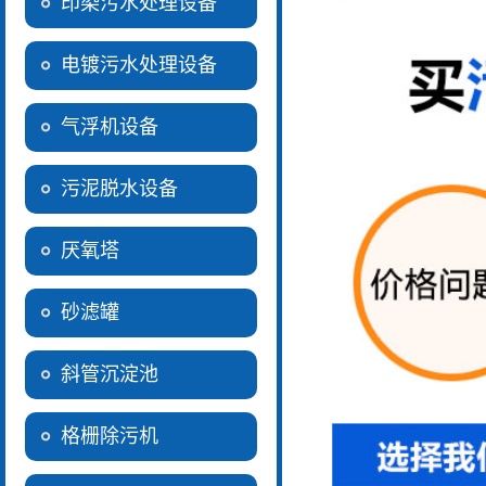
印染污水处理设备
电镀污水处理设备
气浮机设备
污泥脱水设备
厌氧塔
砂滤罐
斜管沉淀池
格栅除污机