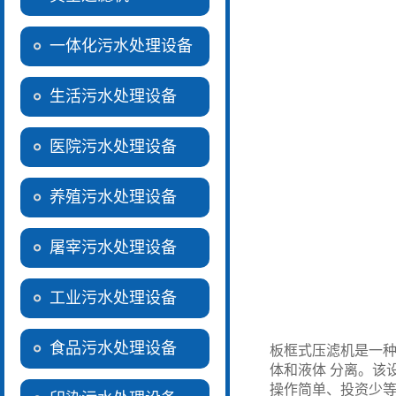
一体化污水处理设备
生活污水处理设备
医院污水处理设备
养殖污水处理设备
屠宰污水处理设备
工业污水处理设备
食品污水处理设备
板框式压滤机是一种
体和液体 分离。该
操作简单、投资少等