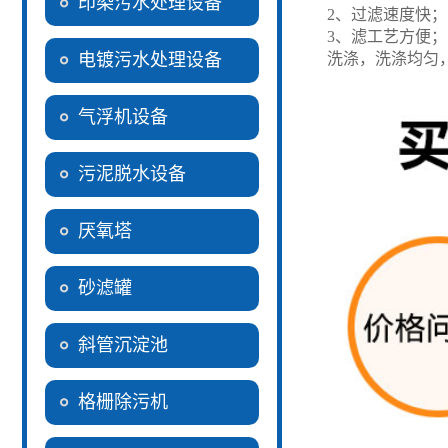
印染污水处理设备
2、过滤速度快
3、滤工艺方便； 
电镀污水处理设备
洗涤，洗涤均匀
气浮机设备
污泥脱水设备
厌氧塔
砂滤罐
斜管沉淀池
格栅除污机