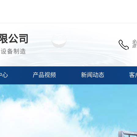
限公司
全
咨
理设备制造
中心
产品视频
新闻动态
客