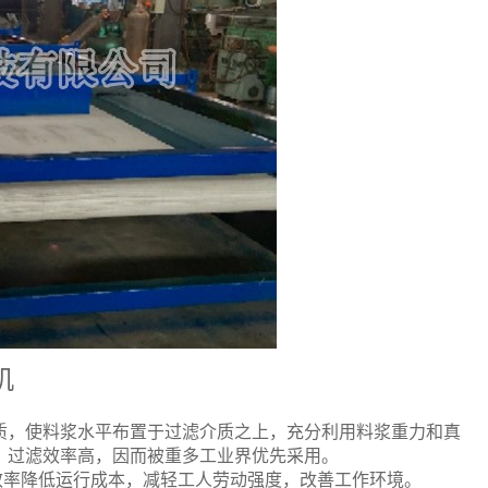
机
质，使料浆水平布置于过滤介质之上，充分利用料浆重力和真
，过滤效率高，因而被重多工业界优先采用。
生产 效率降低运行成本，减轻工人劳动强度，改善工作环境。