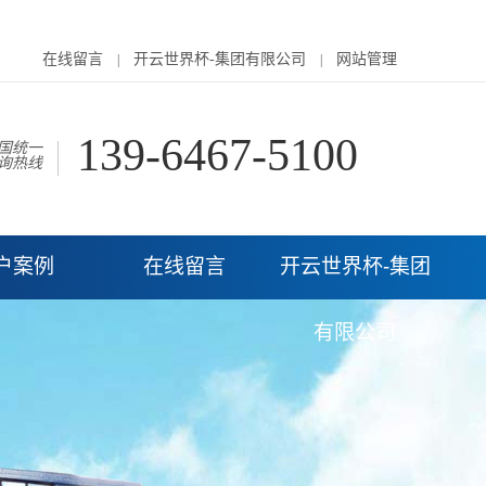
在线留言
开云世界杯-集团有限公司
网站管理
|
|
139-6467-5100
国统一
询热线
户案例
在线留言
开云世界杯-集团
有限公司