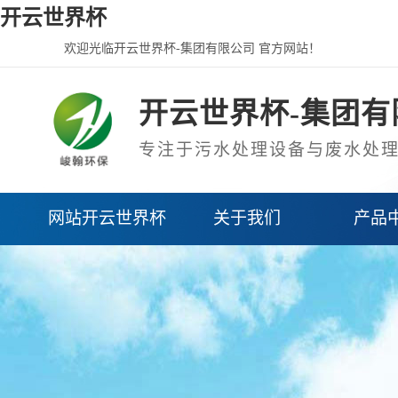
开云世界杯
欢迎光临开云世界杯-集团有限公司 官方网站！
开云世界杯-集团有
专注于污水处理设备与废水处
网站开云世界杯
关于我们
产品