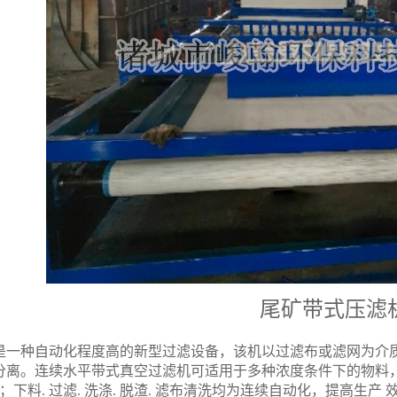
尾矿带式压滤
是一种自动化程度高的新型过滤设备，该机以过滤布或滤网为介
分离。连续水平带式真空过滤机可适用于多种浓度条件下的物料
；下料. 过滤. 洗涤. 脱渣. 滤布清洗均为连续自动化，提高