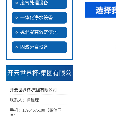
废气处理设备
一体化净水设备
磁混凝高效沉淀池
固液分离设备
开云世界杯-集团有限公
司
开云世界杯-集团有限公司
联系人：徐经理
手机：13964675100（微信同