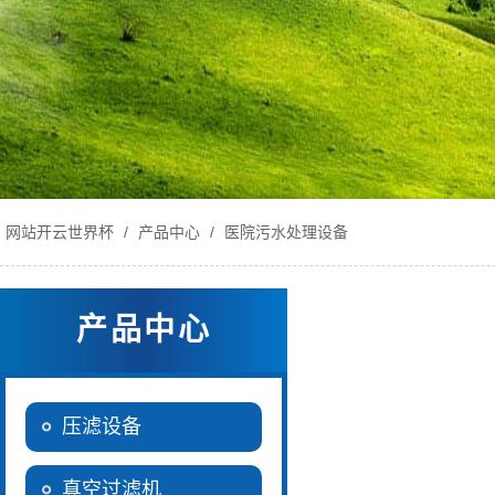
网站开云世界杯
/
产品中心
/
医院污水处理设备
产品中心
压滤设备
真空过滤机