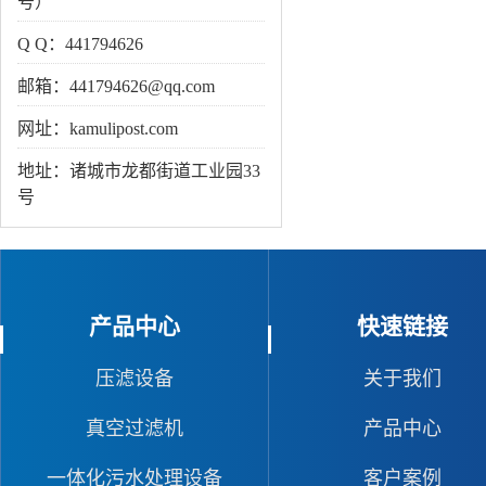
号）
Q Q：441794626
邮箱：441794626@qq.com
网址：kamulipost.com
地址：诸城市龙都街道工业园33
号
产品中心
快速链接
压滤设备
关于我们
真空过滤机
产品中心
一体化污水处理设备
客户案例