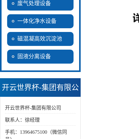
废气处理设备
一体化净水设备
磁混凝高效沉淀池
固液分离设备
开云世界杯-集团有限公
司
开云世界杯-集团有限公司
联系人：徐经理
手机：13964675100（微信同