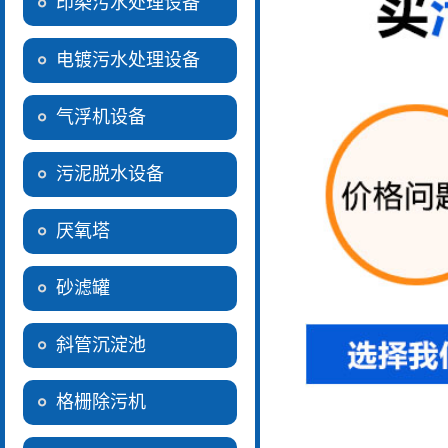
印染污水处理设备
电镀污水处理设备
气浮机设备
污泥脱水设备
厌氧塔
砂滤罐
斜管沉淀池
格栅除污机