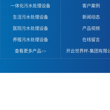
一体化污水处理设备
客户案例
生活污水处理设备
新闻动态
医院污水处理设备
产品视频
养殖污水处理设备
在线留言
查看更多产品>>
开云世界杯-集团有限