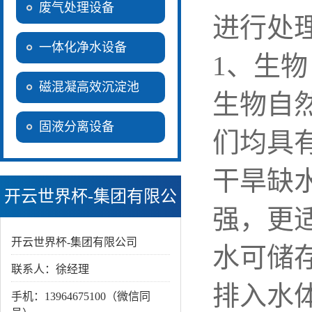
废气处理设备
进行处
一体化净水设备
1、生
磁混凝高效沉淀池
生物自
固液分离设备
们均具
干旱缺
开云世界杯-集团有限公
强，更
司
开云世界杯-集团有限公司
水可储
联系人：徐经理
排入水
手机：13964675100（微信同