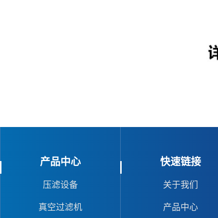
产品中心
快速链接
压滤设备
关于我们
真空过滤机
产品中心