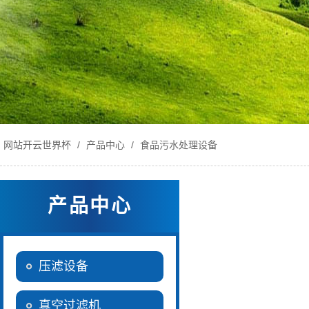
网站开云世界杯
/
产品中心
/
食品污水处理设备
产品中心
压滤设备
真空过滤机