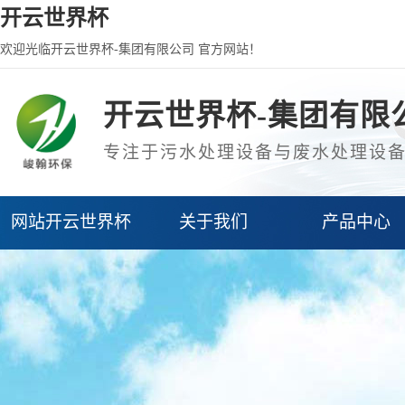
开云世界杯
欢迎光临开云世界杯-集团有限公司 官方网站！
开云世界杯-集团有限
专注于污水处理设备与废水处理设
网站开云世界杯
关于我们
产品中心