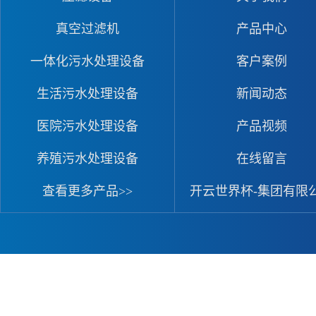
真空过滤机
产品中心
一体化污水处理设备
客户案例
生活污水处理设备
新闻动态
医院污水处理设备
产品视频
养殖污水处理设备
在线留言
查看更多产品>>
开云世界杯-集团有限