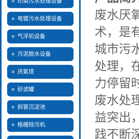
印染污水处理设备
废水厌
电镀污水处理设备
术，是
气浮机设备
城市污
污泥脱水设备
处理，
厌氧塔
力停留
砂滤罐
废水处
斜管沉淀池
益突出
格栅除污机
践不断