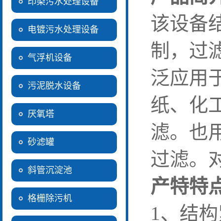
印染污水处理设备
该设备
电镀污水处理设备
制，过
气浮机设备
泛应用
污泥脱水设备
纸、化
厌氧塔
滤。也
砂滤罐
过滤。
斜管沉淀池
产特特
格栅除污机
1、结