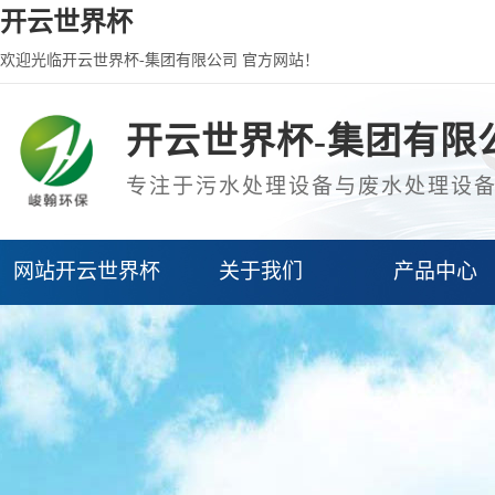
开云世界杯
欢迎光临开云世界杯-集团有限公司 官方网站！
开云世界杯-集团有限
专注于污水处理设备与废水处理设
网站开云世界杯
关于我们
产品中心