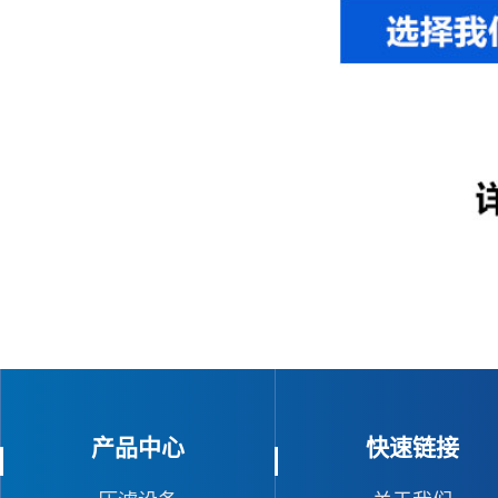
产品中心
快速链接