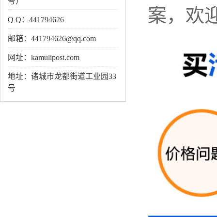
号）
案，欢
Q Q：441794626
邮箱：441794626@qq.com
网址：kamulipost.com
地址：诸城市龙都街道工业园33
号