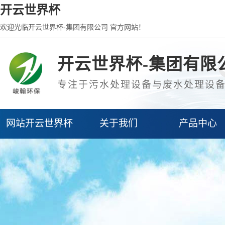
开云世界杯
欢迎光临开云世界杯-集团有限公司 官方网站！
开云世界杯-集团有限
专注于污水处理设备与废水处理设
网站开云世界杯
关于我们
产品中心