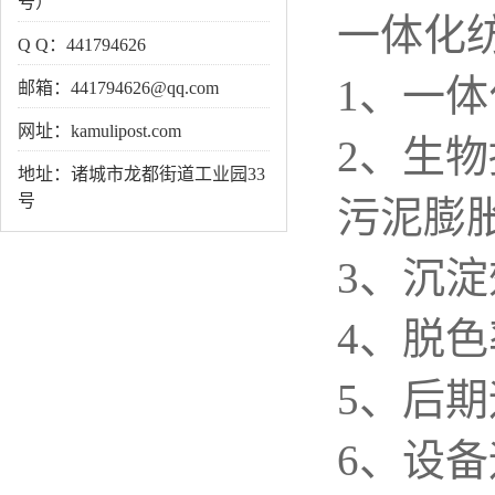
号）
一体化
Q Q：441794626
1、一
邮箱：441794626@qq.com
网址：kamulipost.com
2、生
地址：诸城市龙都街道工业园33
号
污泥膨
3、沉
4、脱
5、后
6、设