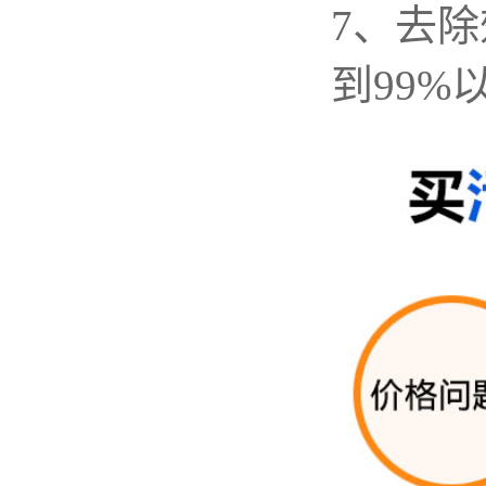
7、去除
到99