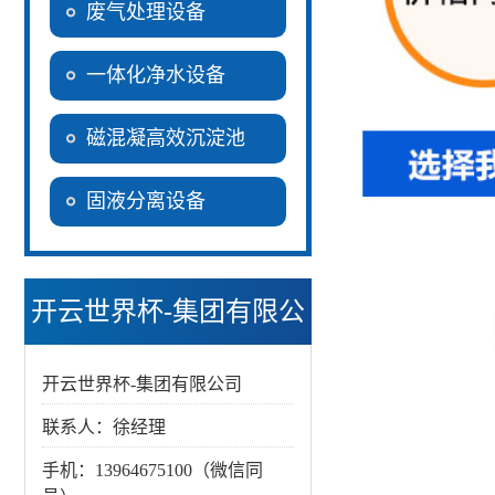
废气处理设备
一体化净水设备
磁混凝高效沉淀池
固液分离设备
开云世界杯-集团有限公
司
开云世界杯-集团有限公司
联系人：徐经理
手机：13964675100（微信同