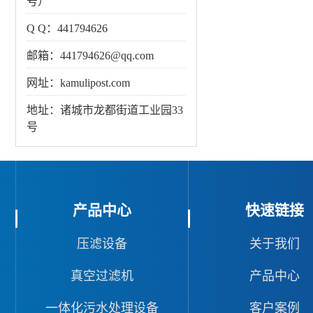
号）
Q Q：441794626
邮箱：441794626@qq.com
网址：kamulipost.com
地址：诸城市龙都街道工业园33
号
产品中心
快速链接
压滤设备
关于我们
真空过滤机
产品中心
一体化污水处理设备
客户案例