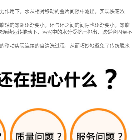
重力作用下，水从相对移动的叠片间隙中滤出，实现快速浓
螺旋轴的螺距逐渐变小，环与环之间的间隙也逐渐变小，螺旋
次连续运转推动下，污泥中的水分受挤压排出，滤饼含固量不
间的移动实现连续的自清洗过程，从而巧妙地避免了传统脱水