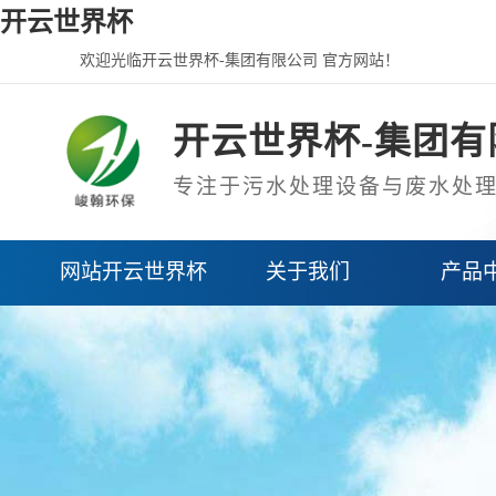
开云世界杯
欢迎光临开云世界杯-集团有限公司 官方网站！
开云世界杯-集团有
专注于污水处理设备与废水处
网站开云世界杯
关于我们
产品