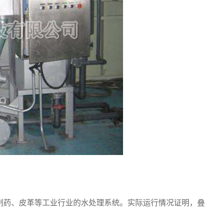
制药、皮革等工业行业的水处理系统。实际运行情况证明，叠