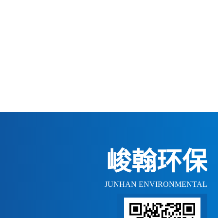
峻翰环保
JUNHAN ENVIRONMENTAL