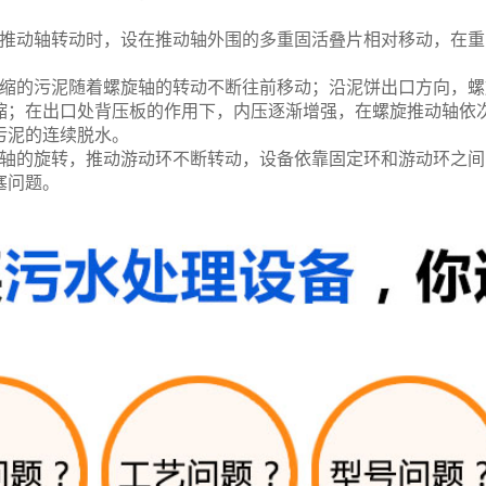
旋推动轴转动时，设在推动轴外围的多重固活叠片相对移动，在
浓缩的污泥随着螺旋轴的转动不断往前移动；沿泥饼出口方向，
缩；在出口处背压板的作用下，内压逐渐增强，在螺旋推动轴依
污泥的连续脱水。
旋轴的旋转，推动游动环不断转动，设备依靠固定环和游动环之
塞问题。