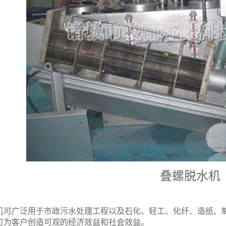
叠螺脱水机
机可广泛用于市政污水处理工程以及石化、轻工、化纤、造纸、
可为客户创造可观的经济效益和社会效益。