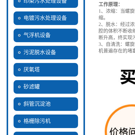
印染污水处理设备
工作原理：
1、浓缩：当螺
电镀污水处理设备
缩。
2、脱水：经过
腔的体积不断收
气浮机设备
断升高，终实现
3、自清洗：螺
机普遍存在的堵
污泥脱水设备
厌氧塔
砂滤罐
斜管沉淀池
格栅除污机