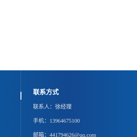
联系方式
联系人：徐经理
手机：13964675100
邮箱：441794626@qq.com