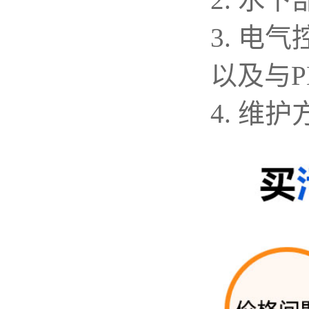
3. 电
以及与
4. 维