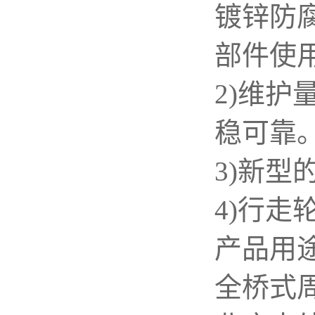
镀锌防
部件使
2)维
稳可靠
3)新
4)行
产品用
全桥式