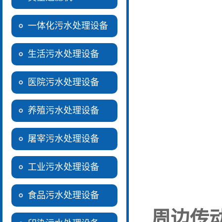
一体化污水处理设备
生活污水处理设备
医院污水处理设备
养殖污水处理设备
屠宰污水处理设备
工业污水处理设备
食品污水处理设备
周边传