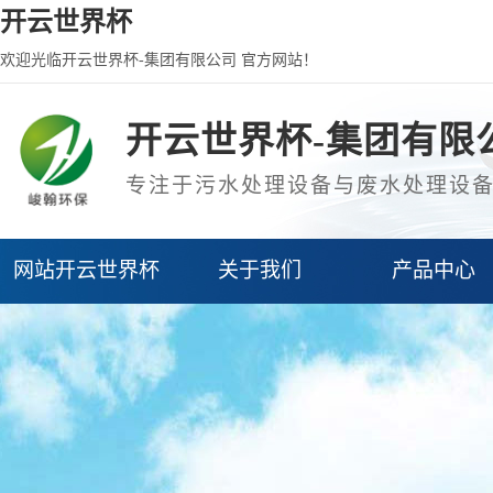
开云世界杯
欢迎光临开云世界杯-集团有限公司 官方网站！
开云世界杯-集团有限
专注于污水处理设备与废水处理设
网站开云世界杯
关于我们
产品中心