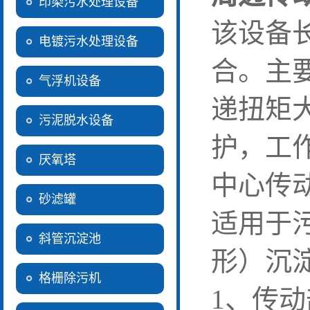
印染污水处理设备
该设备
电镀污水处理设备
合。主
气浮机设备
递扭矩
污泥脱水设备
护，工
厌氧塔
中心传
砂滤罐
适用于
斜管沉淀池
形）沉
格栅除污机
1、传