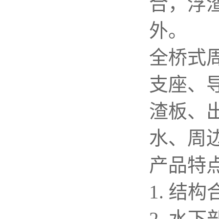
合，浮
外。
全桥式
支座、
渣板、
水、周
产品特
1. 结
2. 