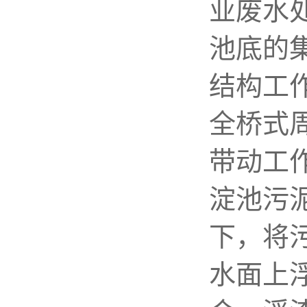
业废水
池底的
结构工
全桥式
带动工
淀池污
下，将
水面上