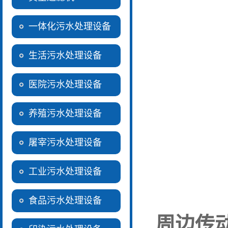
一体化污水处理设备
生活污水处理设备
医院污水处理设备
养殖污水处理设备
屠宰污水处理设备
工业污水处理设备
食品污水处理设备
周边传