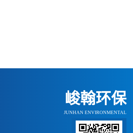
峻翰环保
JUNHAN ENVIRONMENTAL