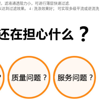
理，滤液通透阻力小，可进行薄层快速过滤.
，以达到过滤效果。 4 : 洗涤效果好； 可实现多级平流或逆流洗