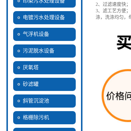
印染污水处理设备
2、过滤速度快
3、滤工艺方便； 
电镀污水处理设备
涤，洗涤均匀，
气浮机设备
污泥脱水设备
厌氧塔
砂滤罐
斜管沉淀池
格栅除污机