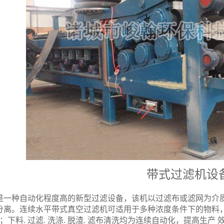
带式过滤机设
是一种自动化程度高的新型过滤设备，该机以过滤布或滤网为介
分离。连续水平带式真空过滤机可适用于多种浓度条件下的物料
；下料. 过滤. 洗涤. 脱渣. 滤布清洗均为连续自动化，提高