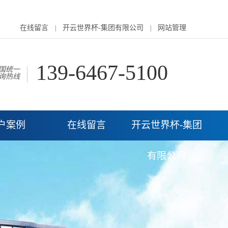
在线留言
开云世界杯-集团有限公司
网站管理
|
|
139-6467-5100
国统一
询热线
户案例
在线留言
开云世界杯-集团
有限公司