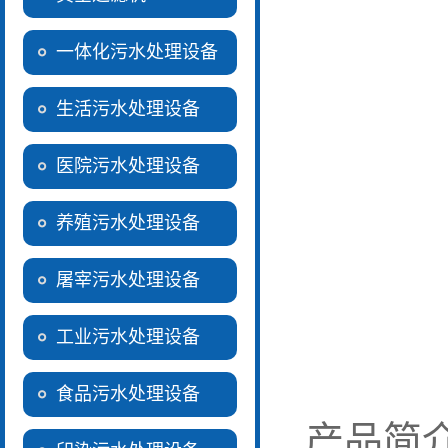
一体化污水处理设备
生活污水处理设备
医院污水处理设备
养殖污水处理设备
屠宰污水处理设备
工业污水处理设备
食品污水处理设备
产品简