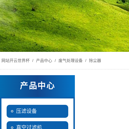
网站开云世界杯
/
产品中心
/
废气处理设备
/
除尘器
产品中心
压滤设备
真空过滤机