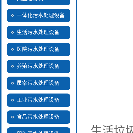
一体化污水处理设备
生活污水处理设备
医院污水处理设备
养殖污水处理设备
屠宰污水处理设备
工业污水处理设备
食品污水处理设备
生活垃