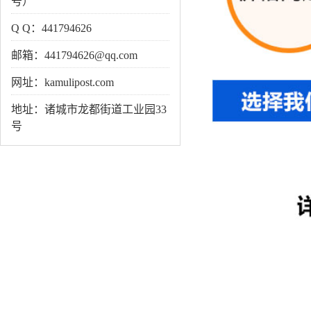
号）
Q Q：441794626
邮箱：441794626@qq.com
网址：kamulipost.com
地址：诸城市龙都街道工业园33
号