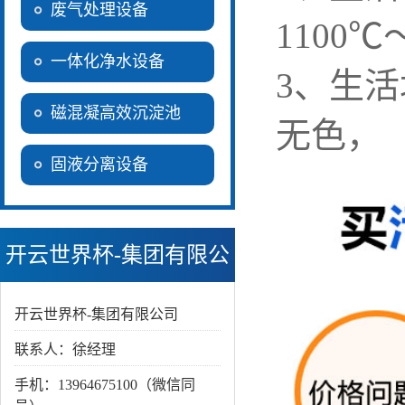
废气处理设备
1100
一体化净水设备
3、生
磁混凝高效沉淀池
无色，
固液分离设备
开云世界杯-集团有限公
司
开云世界杯-集团有限公司
联系人：徐经理
手机：13964675100（微信同