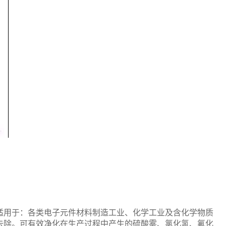
适用于：各类电子元件材料制造工业、化学工业及含化学物质
去除。可有效净化在生产过程中产生的硫酸雾、氯化氢、氟化