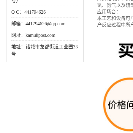
号）
氢
、氨气以及硫
应用场合：
Q Q：441794626
本工艺和设备可
邮箱：441794626@qq.com
产反应过程中所
网址：kamulipost.com
地址：诸城市龙都街道工业园33
号