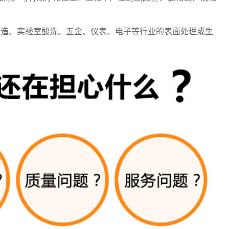
制造、实验室酸洗、五金、仪表、电子等行业的表
面处理或生