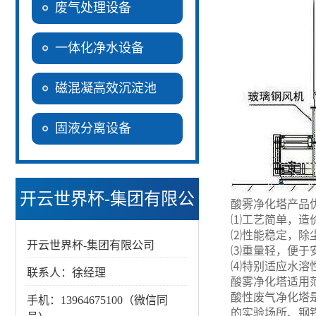
废气处理设备
一体化净水设备
磁混凝高效沉淀池
固液分离设备
开云世界杯-集团有限公
酸雾净化塔产品优
⑴工艺简单，造
⑵性能稳定，除
司
开云世界杯-集团有限公司
⑶重量轻，便于
⑷特别适应水溶
联系人：徐经理
酸雾净化塔适用
酸性废气净化塔
手机：13964675100（微信同
的实验场所、钢