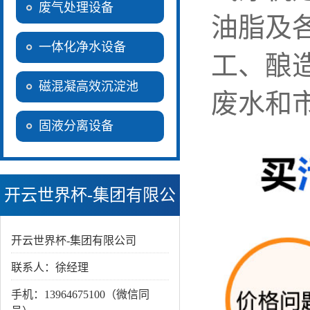
废气处理设备
油脂及
一体化净水设备
工、酿
磁混凝高效沉淀池
废水和
固液分离设备
开云世界杯-集团有限公
司
开云世界杯-集团有限公司
联系人：徐经理
手机：13964675100（微信同