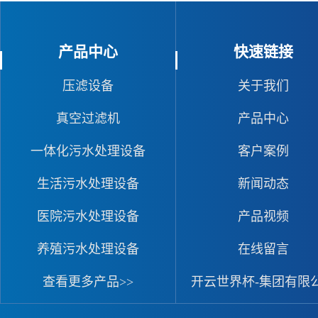
产品中心
快速链接
压滤设备
关于我们
真空过滤机
产品中心
一体化污水处理设备
客户案例
生活污水处理设备
新闻动态
医院污水处理设备
产品视频
养殖污水处理设备
在线留言
查看更多产品>>
开云世界杯-集团有限