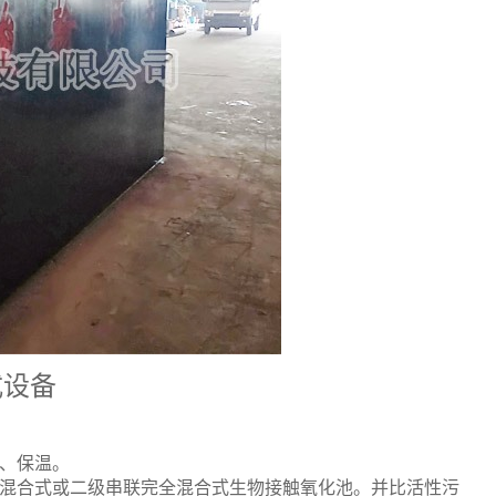
式设备
暖、保温。
全混合式或二级串联完全混合式生物接触氧化池。并比活性污