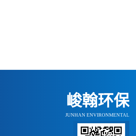
峻翰环保
JUNHAN ENVIRONMENTAL