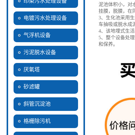
印染污水处理设备
泥池体积小，对
挂膜，脱膜，在
电镀污水处理设备
3、生化池采用
车抽吸或脱水成
4、该地埋式生
气浮机设备
5、整个设备处
和保养。
污泥脱水设备
厌氧塔
砂滤罐
斜管沉淀池
格栅除污机