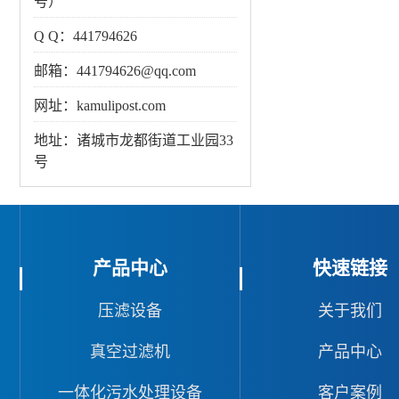
号）
Q Q：441794626
邮箱：441794626@qq.com
网址：kamulipost.com
地址：诸城市龙都街道工业园33
号
产品中心
快速链接
压滤设备
关于我们
真空过滤机
产品中心
一体化污水处理设备
客户案例