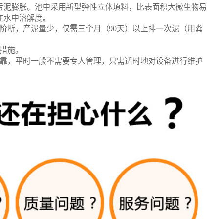
污泥膨胀。池中采用新型弹性立体填料，比表面积大微生物易
氧在水中溶解度。
阶断，产泥量少，仅需三个月（90天）以上排一次泥（用粪
臭措施。
可靠，平时一般不需要专人管理，只需适时地对设备进行维护