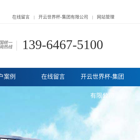
在线留言
开云世界杯-集团有限公司
网站管理
|
|
139-6467-5100
国统一
询热线
户案例
在线留言
开云世界杯-集团
有限公司