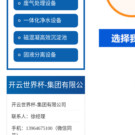
废气处理设备
一体化净水设备
磁混凝高效沉淀池
固液分离设备
开云世界杯-集团有限公
司
开云世界杯-集团有限公司
联系人：徐经理
手机：13964675100（微信同