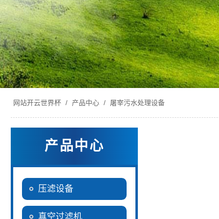
网站开云世界杯
/
产品中心
/
屠宰污水处理设备
产品中心
压滤设备
真空过滤机