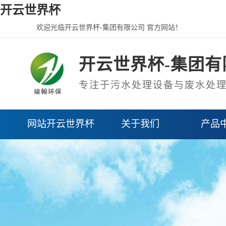
开云世界杯
欢迎光临开云世界杯-集团有限公司 官方网站！
开云世界杯-集团有
专注于污水处理设备与废水处
网站开云世界杯
关于我们
产品