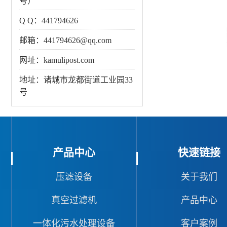
号）
Q Q：441794626
邮箱：441794626@qq.com
网址：kamulipost.com
地址：诸城市龙都街道工业园33
号
产品中心
快速链接
压滤设备
关于我们
真空过滤机
产品中心
一体化污水处理设备
客户案例