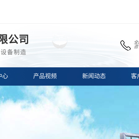
限公司
全
咨
理设备制造
中心
产品视频
新闻动态
客