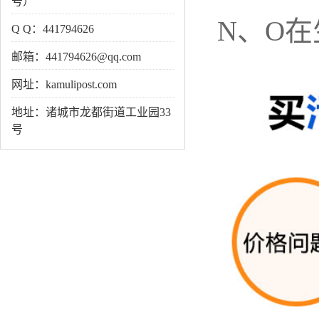
号）
N
、
O
在
Q Q：441794626
邮箱：441794626@qq.com
网址：kamulipost.com
地址：诸城市龙都街道工业园33
号