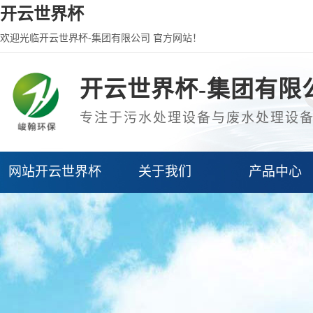
开云世界杯
欢迎光临开云世界杯-集团有限公司 官方网站！
开云世界杯-集团有限
专注于污水处理设备与废水处理设
网站开云世界杯
关于我们
产品中心