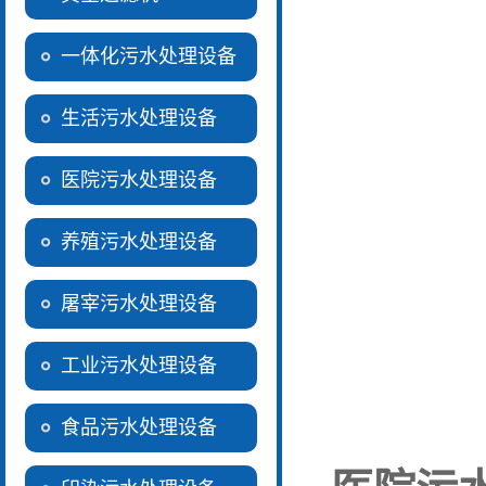
一体化污水处理设备
生活污水处理设备
医院污水处理设备
养殖污水处理设备
屠宰污水处理设备
工业污水处理设备
食品污水处理设备