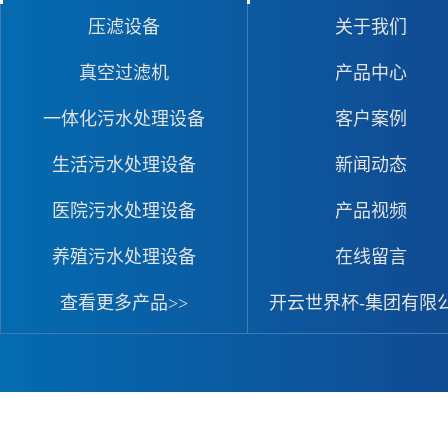
压滤设备
关于我们
真空过滤机
产品中心
一体化污水处理设备
客户案例
生活污水处理设备
新闻动态
医院污水处理设备
产品视频
养殖污水处理设备
在线留言
查看更多产品>>
开云世界杯-集团有限