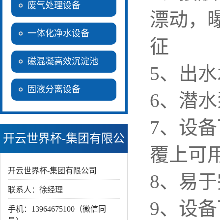
废气处理设备
漂动，
一体化净水设备
征
磁混凝高效沉淀池
5、出
固液分离设备
6、潜
7、设
开云世界杯-集团有限公
覆上可
司
开云世界杯-集团有限公司
8、易
联系人：徐经理
9、设
手机：13964675100（微信同