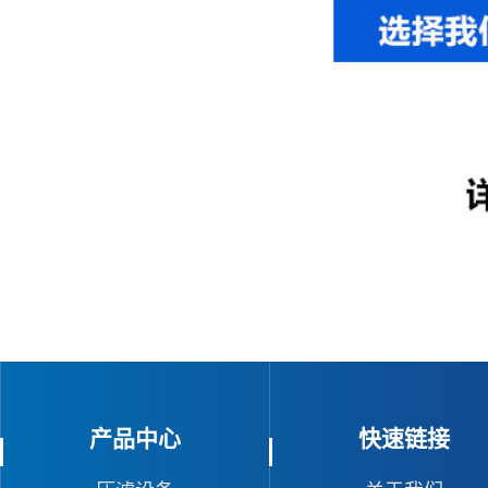
产品中心
快速链接