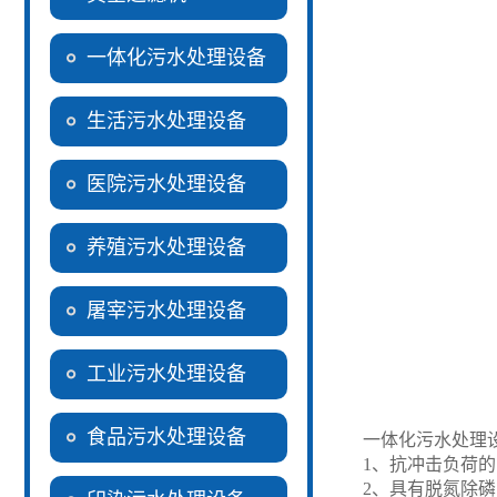
一体化污水处理设备
生活污水处理设备
医院污水处理设备
养殖污水处理设备
屠宰污水处理设备
工业污水处理设备
食品污水处理设备
一体化污水处理
1、抗冲击负荷
2、具有脱氮除