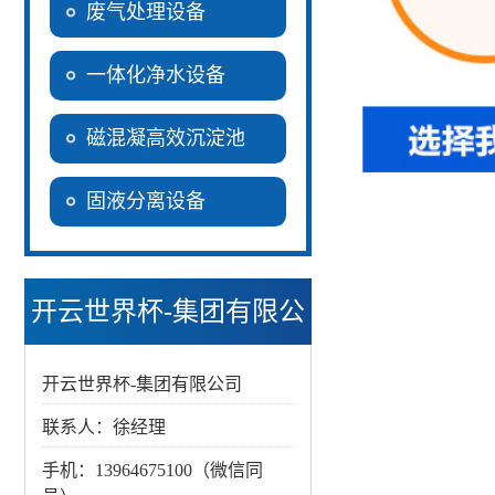
废气处理设备
一体化净水设备
磁混凝高效沉淀池
固液分离设备
开云世界杯-集团有限公
司
开云世界杯-集团有限公司
联系人：徐经理
手机：13964675100（微信同