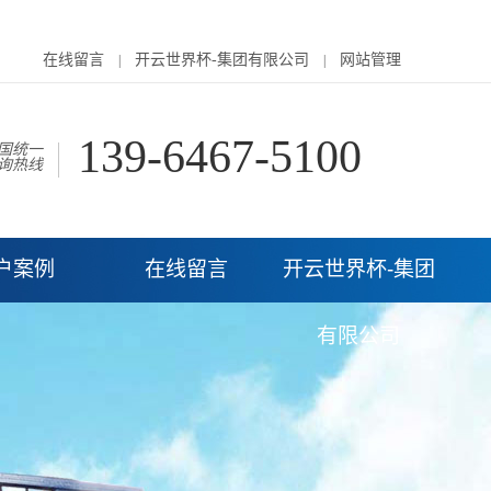
在线留言
开云世界杯-集团有限公司
网站管理
|
|
139-6467-5100
国统一
询热线
户案例
在线留言
开云世界杯-集团
有限公司