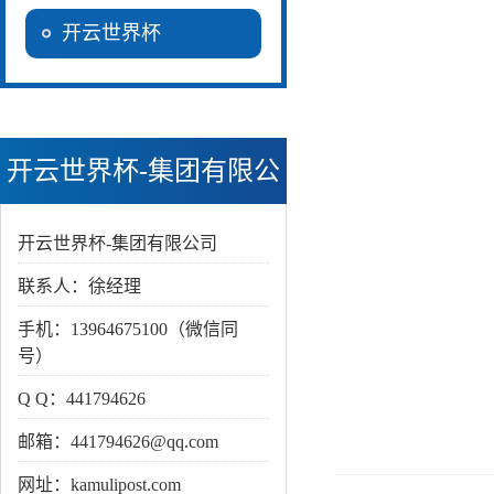
开云世界杯
开云世界杯-集团有限公
司
开云世界杯-集团有限公司
联系人：徐经理
手机：13964675100（微信同
号）
Q Q：441794626
邮箱：441794626@qq.com
网址：kamulipost.com